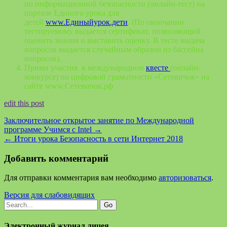
по информационной безопасности (онлайн-тест) на
портале Единого урока для
детей
www.Единыйурок.дети
. (По окончании
тестируемому выдается сертификат, позволяющий
оценить знания и выставить оценку. В тесте выдача
вопросов выдается случайным образом из бассейна
вопросов).
Прими участия в международном
квесте
(онлайн-
конкурсе) по цифровой грамотности «Сетевичок» на
сайте www.Сетевичок.рф
edit this post
Заключительное открытое занятие по Международной
программе Учимся с Intel
→
←
Итоги урока Безопасность в сети Интернет 2018
Добавить комментарий
Для отправки комментария вам необходимо
авторизоваться
.
Версия для слабовидящих
Электронный журнал лицея