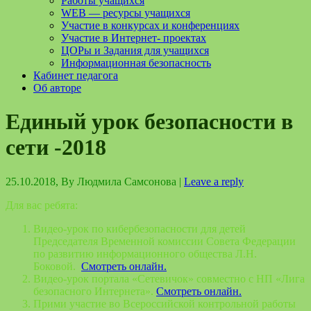
Работы учащихся
WEB — ресурсы учащихся
Участие в конкурсах и конференциях
Участие в Интернет- проектах
ЦОРы и Задания для учащихся
Информационная безопасность
Кабинет педагога
Об авторе
Единый урок безопасности в
сети -2018
25.10.2018
, By
Людмила Самсонова
|
Leave a reply
Для вас ребята:
Видео-урок по кибербезопасности для детей
Председателя Временной комиссии Совета Федерации
по развитию информационного общества Л.Н.
Боковой.
Смотреть онлайн.
Видео-урок портала «Сетевичок» совместно с НП «Лига
безопасного Интернета».
Смотреть онлайн.
Прими участие во Всероссийской контрольной работы