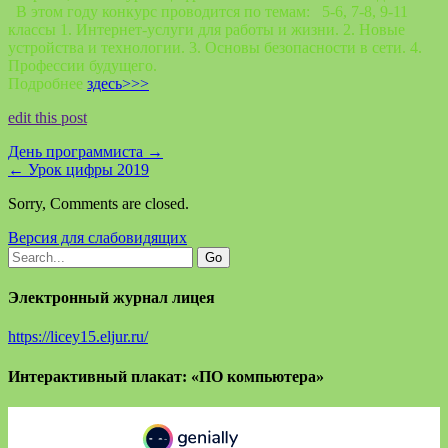
В этом году конкурс проводится по темам: 5-6, 7-8, 9-11
классы 1. Интернет-услуги для работы и жизни. 2. Новые
устройства и технологии. 3. Основы безопасности в сети. 4.
Профессии будущего.
Подробнее
здесь>>>
edit this post
День программиста
→
←
Урок цифры 2019
Sorry, Comments are closed.
Версия для слабовидящих
Электронный журнал лицея
https://licey15.eljur.ru/
Интерактивный плакат: «ПО компьютера»