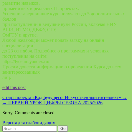
развитие навыков,
применимых в реальных IT-проектах.
Успешно завершившие курс получают до 5 дополнительных
баллов
при поступлении в ведущие вузы России, включая НИУ
ВШЭ, ИТМО, ДВФУ, СГУ,
ОмГТУ и другие.
Любой желающий может подать заявку на онлайн-
специализации
до 23 сентября. Подробнее о программах и условиях
поступления на сайте:
https://lyceum.yandex.ru/ .
Просим довести информацию о проведении Курса до всех
заинтересованных
лиц.
edit this post
Старт проекта «Код будущего. Искусственный интеллект»
→
←
ПЕРВЫЙ УРОК ЦИФРЫ СЕЗОНА 2025/2026
Sorry, Comments are closed.
Версия для слабовидящих