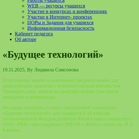
Работы учащихся
WEB — ресурсы учащихся
Участие в конкурсах и конференциях
Участие в Интернет- проектах
ЦОРы и Задания для учащихся
Информационная безопасность
Кабинет педагога
Об авторе
«Будущее технологий»
19.11.2025
, By
Людмила Самсонова
Углубленное знание и понимание предмета важно для
практических проектов с технологическим контекстом.
Проверить свои знания на практике можно участвуя в
конкурсах и олимпиадах.
Мы рады сообщить о старте грандиозной олимпиады
«Будущее технологий» для учащихся 8-10 классов,
организованной Фондом развития Физтех-школ совместно с
ООО «РВБ», при поддержке МФТИ и Физтех-лицея им. П.Л.
Капицы.