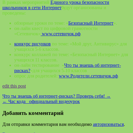
В рамках мероприятий
Единого урока безопасности
школьников в сети Интернет
будут организованы и
проведены:
обзорные уроки по теме: «
Безопасный Интернет
».
он-лайн квест по цифровой грамотности
«Сетевичок»
www.сетевичок.рф
.
конкурс рисунков
по теме: «Мой друг, Антивирус» для
учащихся 5-6 классов.
конкурс коллажей по теме: «Безопасный Интернет» для
учащихся 11 классов.
он-лайн тестирование «
Что ты знаешь об интернет-
рисках?
«для учащихся 5-10 классов
опрос для родителей:
www.Родители.сетевичок.рф
.
edit this post
Что ты знаешь об интернет-рисках? Проверь себя!
→
←
Час кода_ официальный видеоурок
Добавить комментарий
Для отправки комментария вам необходимо
авторизоваться
.