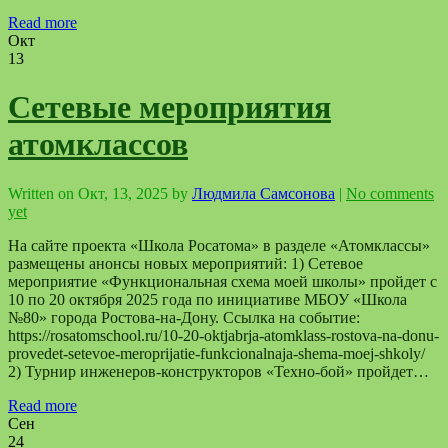
Read more
Окт
13
Сетевые мероприятия
атомклассов
Written on
Окт, 13, 2025
by
Людмила Самсонова
|
No comments
yet
На сайте проекта «Школа Росатома» в разделе «Атомклассы»
размещены анонсы новых мероприятий: 1) Сетевое
мероприятие «Функциональная схема моей школы» пройдет с
10 по 20 октября 2025 года по инициативе МБОУ «Школа
№80» города Ростова-на-Дону. Ссылка на событие:
https://rosatomschool.ru/10-20-oktjabrja-atomklass-rostova-na-donu-
provedet-setevoe-meroprijatie-funkcionalnaja-shema-moej-shkoly/
2) Турнир инженеров-конструкторов «Техно-бой» пройдет…
Read more
Сен
24