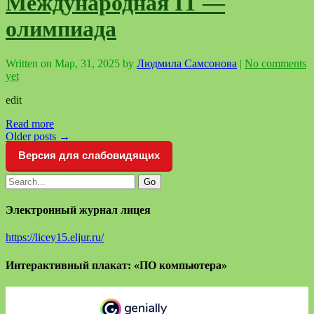
Международная IT —
олимпиада
Written on
Мар, 31, 2025
by
Людмила Самсонова
|
No comments
yet
edit
Read more
Older posts
→
Версия для слабовидящих
Электронный журнал лицея
https://licey15.eljur.ru/
Интерактивный плакат: «ПО компьютера»