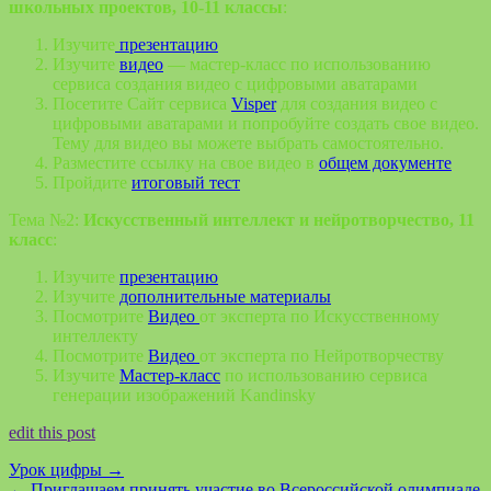
школьных проектов, 10-11 классы
:
Изучите
презентацию
Изучите
видео
— мастер-класс по использованию
сервиса создания видео с цифровыми аватарами
Посетите Сайт сервиса
Visper
для создания видео с
цифровыми аватарами и попробуйте создать свое видео.
Тему для видео вы можете выбрать самостоятельно.
Разместите ссылку на свое видео в
общем документе
Пройдите
итоговый тест
Тема №2:
Искусственный интеллект и нейротворчество, 11
класс
:
Изучите
презентацию
Изучите
дополнительные материалы
Посмотрите
Видео
от эксперта по Искусственному
интеллекту
Посмотрите
Видео
от эксперта по Нейротворчеству
Изучите
Мастер-класс
по использованию сервиса
генерации изображений Kandinsky
edit this post
Урок цифры
→
←
Приглашаем принять участие во Всероссийской олимпиаде