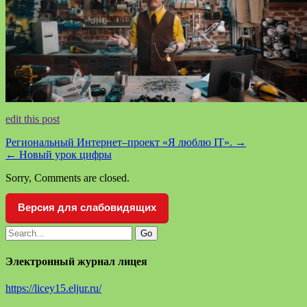
edit this post
Региональный Интернет–проект «Я люблю IT».
→
←
Новый урок цифры
Sorry, Comments are closed.
Версия для слабовидящих
Электронный журнал лицея
https://licey15.eljur.ru/