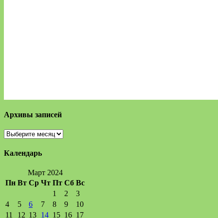
Архивы записей
Архивы
записей
Календарь
Март 2024
Пн
Вт
Ср
Чт
Пт
Сб
Вс
1
2
3
4
5
6
7
8
9
10
11
12
13
14
15
16
17