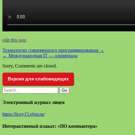
edit this post
Технологии современного программирования
→
←
Международная IT — олимпиада
Sorry, Comments are closed.
Версия для слабовидящих
Электронный журнал лицея
https://licey15.eljur.ru/
Интерактивный плакат: «ПО компьютера»