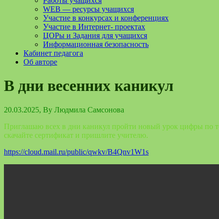
Работы учащихся
WEB — ресурсы учащихся
Участие в конкурсах и конференциях
Участие в Интернет- проектах
ЦОРы и Задания для учащихся
Информационная безопасность
Кабинет педагога
Об авторе
В дни весенних каникул
20.03.2025
, By
Людмила Самсонова
Приглашаю всех в дни каникул пройти новый урок цифры по 
скачайте сертификат и пришлите учителю.
https://cloud.mail.ru/public/qwkv/B4Qnv1W1s