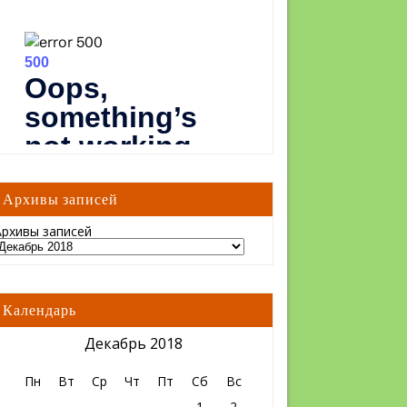
Архивы записей
Архивы записей
Календарь
Декабрь 2018
Пн
Вт
Ср
Чт
Пт
Сб
Вс
1
2