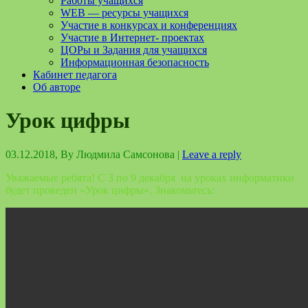
Работы учащихся
WEB — ресурсы учащихся
Участие в конкурсах и конференциях
Участие в Интернет- проектах
ЦОРы и Задания для учащихся
Информационная безопасность
Кабинет педагога
Об авторе
Урок цифры
03.12.2018
, By
Людмила Самсонова
|
Leave a reply
Уважаемые ребята! С 3 по 9 декабря на уроках информатики
будет проведен «Урок цифры». Знакомьтесь: