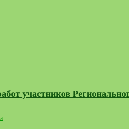
работ участников Регионально
et