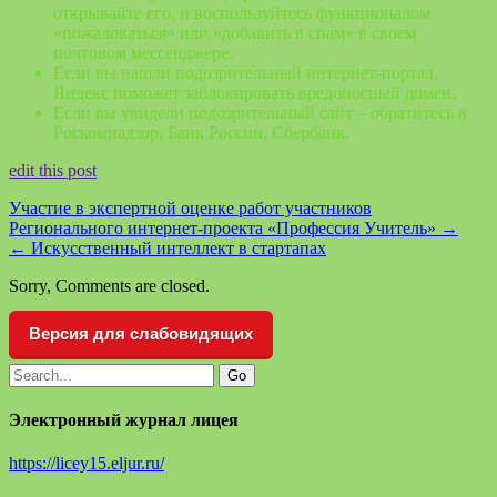
открывайте его, и воспользуйтесь функционалом
«пожаловаться» или «добавить в спам» в своем
почтовом мессенджере.
Если вы нашли подозрительный интернет-портал,
Яндекс поможет заблокировать вредоносный домен.
Если вы увидели подозрительный сайт – обратитесь в
Роскомнадзор, Банк России, Сбербанк.
edit this post
Участие в экспертной оценке работ участников
Регионального интернет-проекта «Профессия Учитель»
→
←
Искусственный интеллект в стартапах
Sorry, Comments are closed.
Версия для слабовидящих
Электронный журнал лицея
https://licey15.eljur.ru/